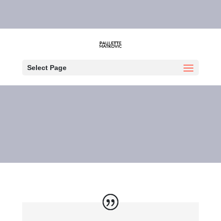
Yogathérapie
Select Page
Vous souffrez d'anxiété, de
mal de dos, de migraines,
d'insomnie.. La Yoga
thérapie peut vous aider