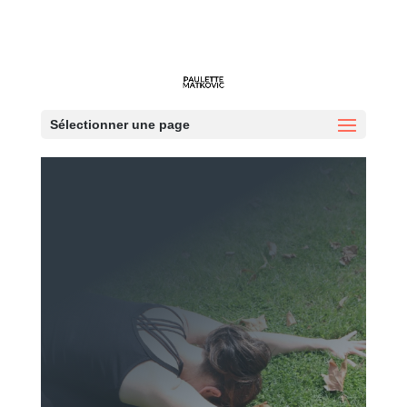
Book online
par
Paulette Matkovic
|
Mai 7, 2024
|
Agenda
Sélectionner une page